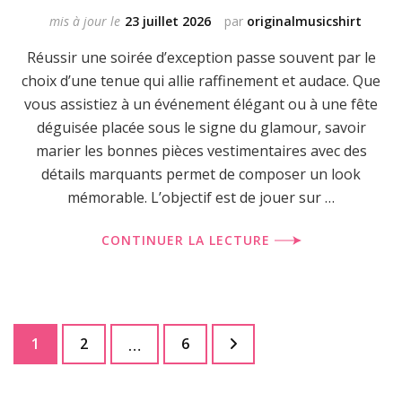
mis à jour le
23 juillet 2026
par
originalmusicshirt
Réussir une soirée d’exception passe souvent par le
choix d’une tenue qui allie raffinement et audace. Que
vous assistiez à un événement élégant ou à une fête
déguisée placée sous le signe du glamour, savoir
marier les bonnes pièces vestimentaires avec des
détails marquants permet de composer un look
mémorable. L’objectif est de jouer sur …
CONTINUER LA LECTURE
Pagination
Page
Page
Page
1
2
6
…
des
publications