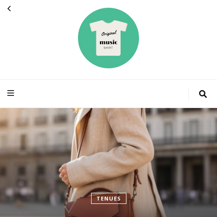
Originalmusicsh
La mode des stars
ASTUCES