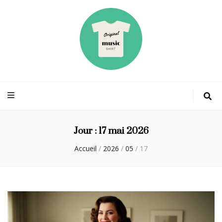
Originalmusicsh
La mode des stars
Jour :
17 mai 2026
Accueil
/
2026
/
05
/
17