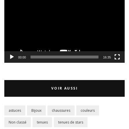
vidéo
00:00
16:35
VOIR AUSSI
astuces
Bijoux
chaussures
couleurs
Non classé
tenues
tenues de stars