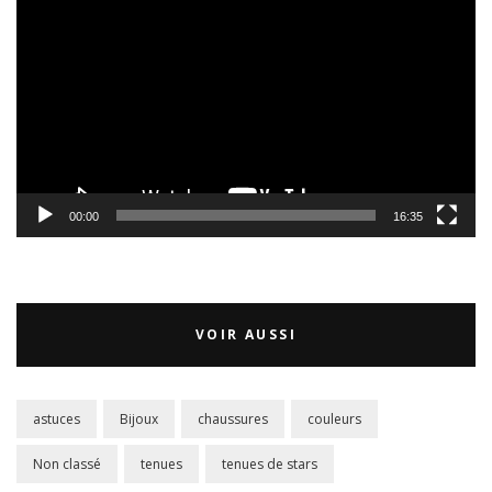
vidéo
00:00
16:35
VOIR AUSSI
astuces
Bijoux
chaussures
couleurs
Non classé
tenues
tenues de stars