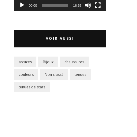
00:00
16:35
VOIR AUSSI
astuces
Bijoux
chaussures
couleurs
Non classé
tenues
tenues de stars