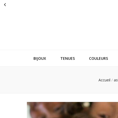
Originalmusi
La mode des stars
BIJOUX
TENUES
COULEURS
Accueil
/
as